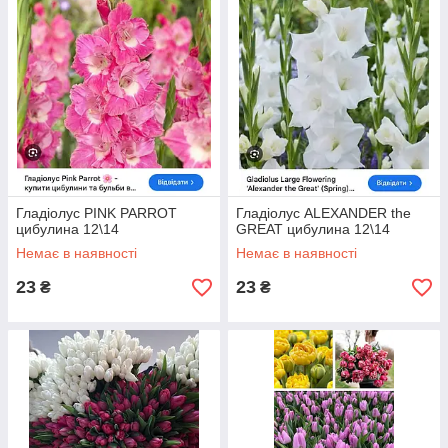
Гладіолус PINK PARROT
Гладіолус ALEXANDER the
цибулина 12\14
GREAT цибулина 12\14
Немає в наявності
Немає в наявності
23
23
₴
₴