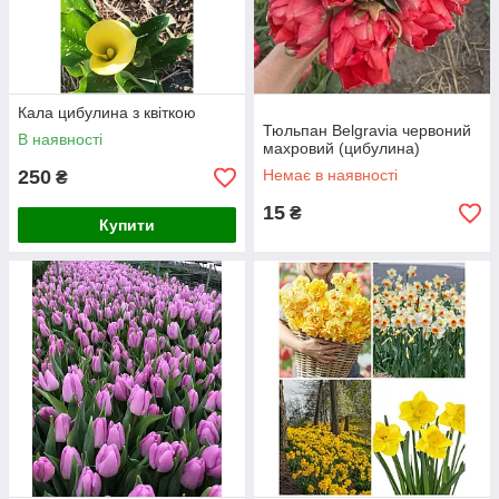
Кала цибулина з квіткою
Тюльпан Belgravia червоний
В наявності
махровий (цибулина)
250
Немає в наявності
₴
15
₴
Купити