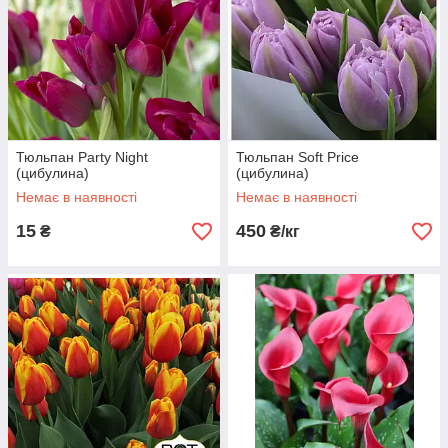
Тюльпан Party Night
Тюльпан Soft Price
(цибулина)
(цибулина)
Немає в наявності
Немає в наявності
15
450
₴
₴/кг