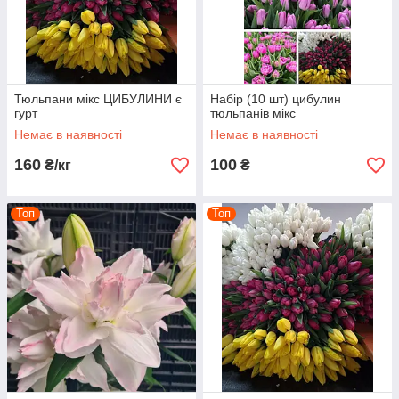
Тюльпани мікс ЦИБУЛИНИ є
Набір (10 шт) цибулин
гурт
тюльпанів мікс
Немає в наявності
Немає в наявності
160
100
₴/кг
₴
Топ
Топ