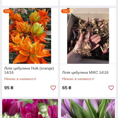
Топ
Топ
Лілія цибулина Hulk (orange)
14/16
Лілія цибулина МІКС 14\16
Немає в наявності
Немає в наявності
95
65
₴
₴