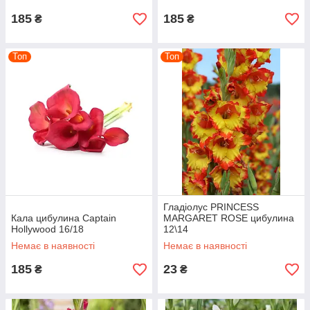
185
185
₴
₴
Топ
Топ
Гладіолус PRINCESS
Кала цибулина Captain
MARGARET ROSE цибулина
Hollywood 16/18
12\14
Немає в наявності
Немає в наявності
185
23
₴
₴