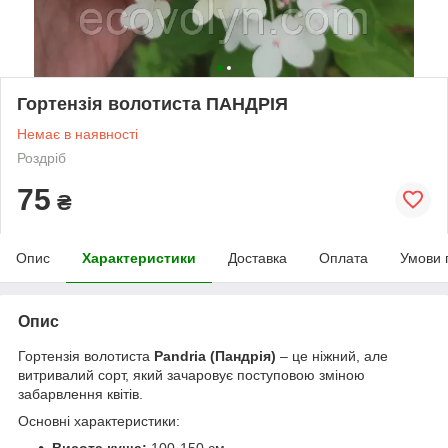
Гортензія волотиста ПАНДРІЯ
Немає в наявності
Роздріб
75
₴
Опис
Характеристики
Доставка
Оплата
Умови 
Опис
Гортензія волотиста
Pandria (Пандрія)
– це ніжний, але
витривалий сорт, який зачаровує поступовою зміною
забарвлення квітів.
Основні характеристики:
Висота куща:
100-150 см