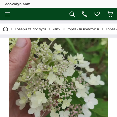
ecovolyn.com
Товари та послуги
квіти
гортензії волотисті
Горте