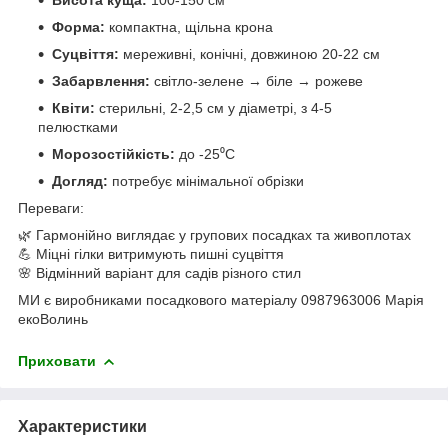
Форма:
компактна, щільна крона
Суцвіття:
мереживні, конічні, довжиною 20-22 см
Забарвлення:
світло-зелене → біле → рожеве
Квіти:
стерильні, 2-2,5 см у діаметрі, з 4-5
пелюстками
Морозостійкість:
до -25⁰C
Догляд:
потребує мінімальної обрізки
Переваги:
🌿 Гармонійно виглядає у групових посадках та живоплотах
💪 Міцні гілки витримують пишні суцвіття
🌸 Відмінний варіант для садів різного стил
МИ є виробниками посадкового матеріалу 0987963006 Марія
екоВолинь
Приховати
Характеристики