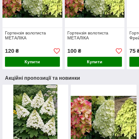
Гортензія волотиста
Гортензія волотиста
Горт
МЕТАЛІКА
МЕТАЛІКА
Фре
120
100
75
₴
₴
Купити
Купити
Акційні пропозиції та новинки