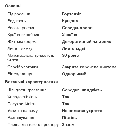
Основні
Рід рослини
Гортензія
Вид крони
Кущова
Висота рослин
Середньорослі
Країна виробник
Україна
Життєва форма
Декоративний чагарник
Листя взимку
Листопадні
Максимальна тривалість
30 років
життя
Спосіб упаковки
Закрита коренева система
Вік саджанця
Однорічний
Ботанічні характеристики
Швидкість зростання
Середня швидкість
Холодостійкість
Так
Посухостійкість
Так
Укриття на зиму
Не вимагає укриття
Розташування
Півтінь
Площа життєвого простору
2 кв.м