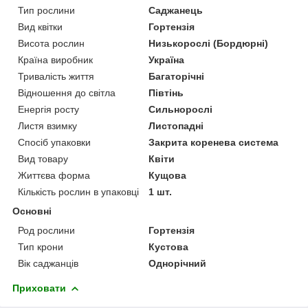
Тип рослини
Саджанець
Вид квітки
Гортензія
Висота рослин
Низькорослі (Бордюрні)
Країна виробник
Україна
Тривалість життя
Багаторічні
Відношення до світла
Півтінь
Енергія росту
Сильнорослі
Листя взимку
Листопадні
Спосіб упаковки
Закрита коренева система
Вид товару
Квіти
Життєва форма
Кущова
Кількість рослин в упаковці
1 шт.
Основні
Род рослини
Гортензія
Тип крони
Кустова
Вік саджанців
Однорічний
Приховати