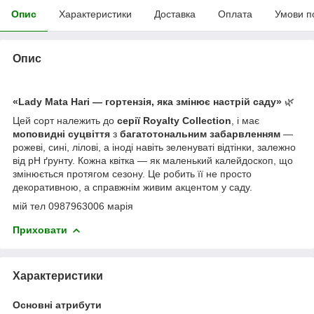
Опис
Характеристики
Доставка
Оплата
Умови п
Опис
«Lady Mata Hari — гортензія, яка змінює настрій саду»
🌿
Цей сорт належить до
серії Royalty Collection
, і має
моповидні суцвіття
з
багатотональним забарвленням
—
рожеві, сині, лілові, а іноді навіть зеленуваті відтінки, залежно
від pH ґрунту. Кожна квітка — як маленький калейдоскоп, що
змінюється протягом сезону. Це робить її не просто
декоративною, а справжнім живим акцентом у саду.
мій тел 0987963006 марія
Приховати
Характеристики
Основні атрибути