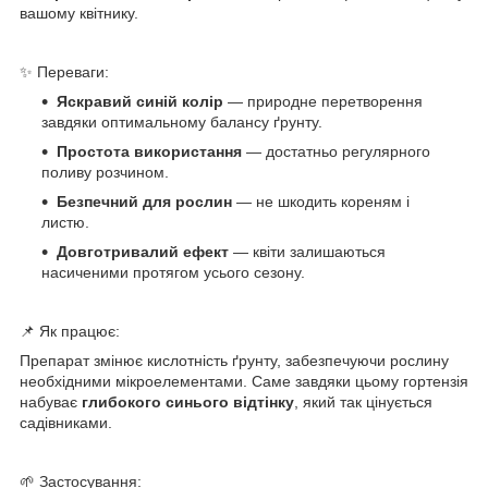
вашому квітнику.
✨ Переваги:
Яскравий синій колір
— природне перетворення
завдяки оптимальному балансу ґрунту.
Простота використання
— достатньо регулярного
поливу розчином.
Безпечний для рослин
— не шкодить кореням і
листю.
Довготривалий ефект
— квіти залишаються
насиченими протягом усього сезону.
📌 Як працює:
Препарат змінює кислотність ґрунту, забезпечуючи рослину
необхідними мікроелементами. Саме завдяки цьому гортензія
набуває
глибокого синього відтінку
, який так цінується
садівниками.
🌱 Застосування: