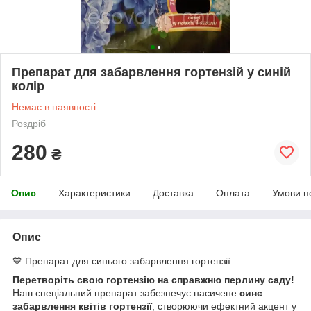
Препарат для забарвлення гортензій у синій
колір
Немає в наявності
Роздріб
280
₴
Опис
Характеристики
Доставка
Оплата
Умови п
Опис
💙 Препарат для синього забарвлення гортензії
Перетворіть свою гортензію на справжню перлину саду!
Наш спеціальний препарат забезпечує насичене
синє
забарвлення квітів гортензії
, створюючи ефектний акцент у