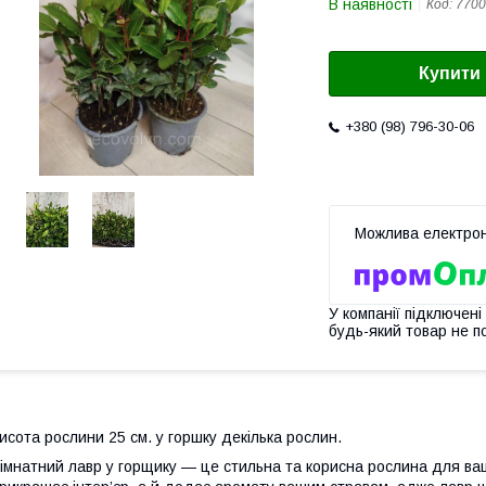
В наявності
Код:
7700
Купити
+380 (98) 796-30-06
У компанії підключені
будь-який товар не п
исота рослини 25 см. у горшку декілька рослин.
імнатний лавр у горщику — це стильна та корисна рослина для ва