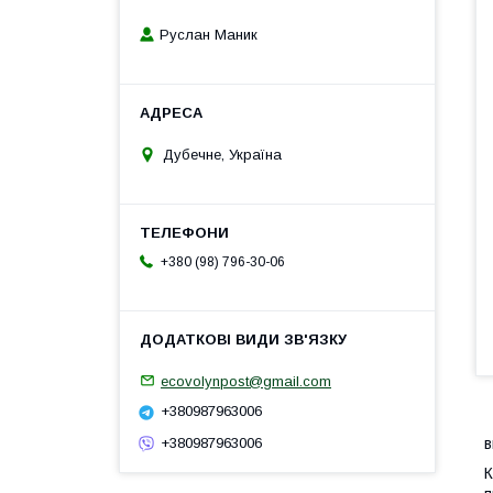
Руслан Маник
Дубечне, Україна
+380 (98) 796-30-06
ecovolynpost@gmail.com
+380987963006
+380987963006
в
К