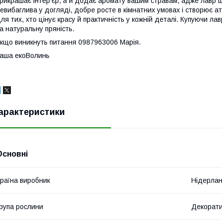
рикрашає інтер’єр, а й додає аромату вашим стравам, адже лавр ш
евибаглива у догляді, добре росте в кімнатних умовах і створює а
ля тих, хто цінує красу й практичність у кожній деталі. Купуючи л
а натуральну пряність.
кщо виникнуть питання 0987963006 Марія.
аша екоВолинь
арактеристики
Основні
раїна виробник
Нідерла
рупа рослини
Декорати