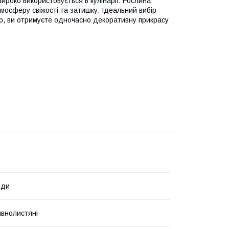
ироко використовується в кулінарії. Рослина
тмосферу свіжості та затишку. Ідеальний вибір
авр, ви отримуєте одночасно декоративну прикрасу
нди
внолистяні