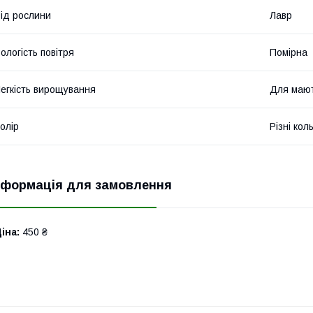
ід рослини
Лавр
ологість повітря
Помірна
егкість вирощування
Для мают
олір
Різні кол
нформація для замовлення
іна:
450 ₴