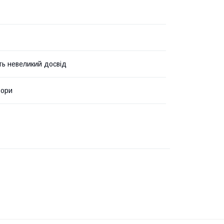
ь невеликий досвід
ьори