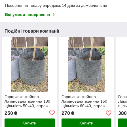
Повернення товару впродовж 14 днів за домовленістю
Всі умови повернення
Подібні товари компанії
Горщик контейнер
Горщик контейнер
Горщ
Ламінована тканина 180
Ламінована тканина 160
Ламі
щільність 50x40, літраж -
щільність 60x40, літраж -
щіль
79
113
113
250
270
380
₴
₴
Купити
Купити