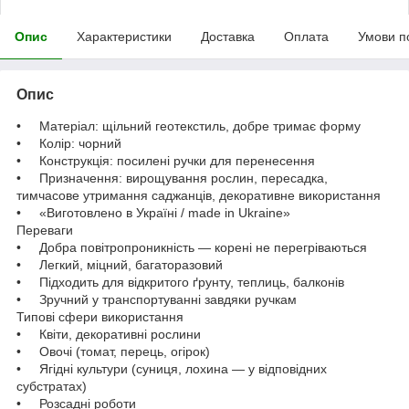
Опис
Характеристики
Доставка
Оплата
Умови п
Опис
• Матеріал: щільний геотекстиль, добре тримає форму
• Колір: чорний
• Конструкція: посилені ручки для перенесення
• Призначення: вирощування рослин, пересадка,
тимчасове утримання саджанців, декоративне використання
• «Виготовлено в Україні / made in Ukraine»
Переваги
• Добра повітропроникність — корені не перегріваються
• Легкий, міцний, багаторазовий
• Підходить для відкритого ґрунту, теплиць, балконів
• Зручний у транспортуванні завдяки ручкам
Типові сфери використання
• Квіти, декоративні рослини
• Овочі (томат, перець, огірок)
• Ягідні культури (суниця, лохина — у відповідних
субстратах)
• Розсадні роботи