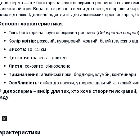
елосперма — це багаторічна ґрунтопокривна рослина з соковитими
аленькі айстри. Вона цвіте рясно з весни до осені, утворюючи бар
ілих відтінків. Ідеально підходить для альпійських гірок, рокаріїв, 
Основні характеристики:
Тип:
багаторічна ґрунтопокривна рослина (
Delosperma cooperi
Колір квітів:
рожевий, пурпуровий, жовтий, білий (залежно від
Висота:
10–15 см
Цвітіння:
травень – жовтень
Листя:
соковите, вічнозелене
Призначення:
альпійські гірки, бордюри, клумби, контейнери
Особливість:
стійка до посухи, утворює щільний квітковий ки
💚
Делосперма – вибір для тих, хто хоче створити яскравий,
аду.
арактеристики