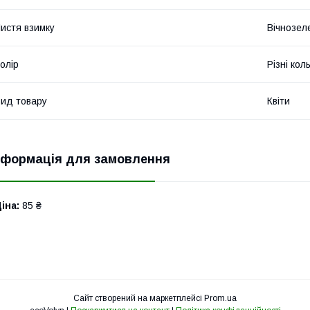
истя взимку
Вічнозел
олір
Різні кол
ид товару
Квіти
нформація для замовлення
іна:
85 ₴
Сайт створений на маркетплейсі
Prom.ua