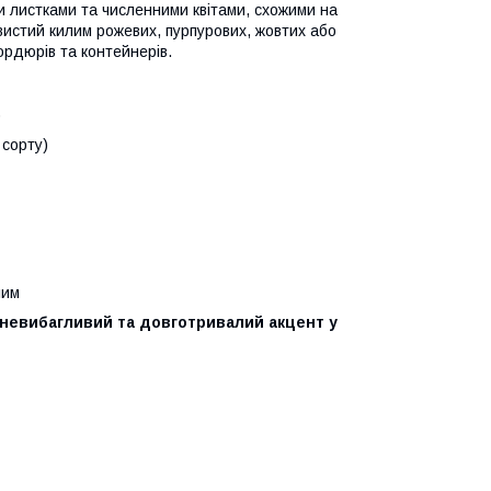
 листками та численними квітами, схожими на
вистий килим рожевих, пурпурових, жовтих або
бордюрів та контейнерів.
)
 сорту)
лим
 невибагливий та довготривалий акцент у