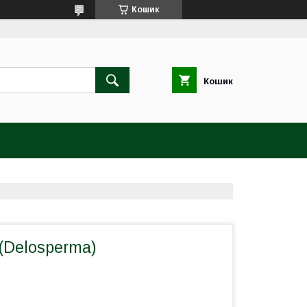
Кошик
Кошик
(Delosperma)