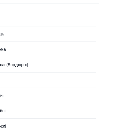
ць
рма
слі (Бордюрні)
ні
бні
слі