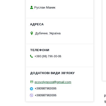
Руслан Маник
Дубечне, Україна
+380 (98) 796-30-06
ecovolynpost@gmail.com
+380987963006
+380987963006
р