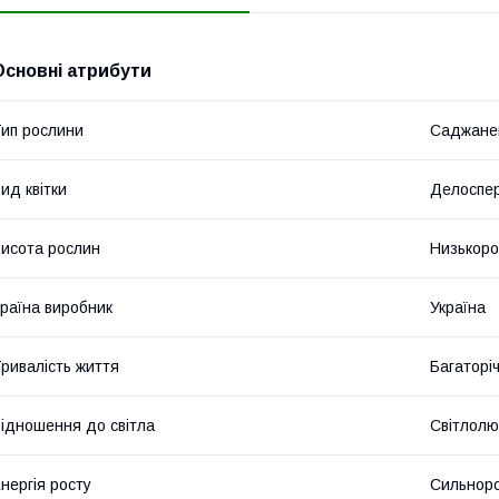
Основні атрибути
ип рослини
Саджане
ид квітки
Делоспе
исота рослин
Низькоро
раїна виробник
Україна
ривалість життя
Багаторіч
ідношення до світла
Світлолю
нергія росту
Сильноро