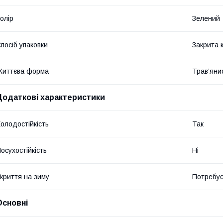
олір
Зелений
посіб упаковки
Закрита 
Життєва форма
Трав’яни
Додаткові характеристики
олодостійкість
Так
осухостійкість
Ні
криття на зиму
Потребує
Основні