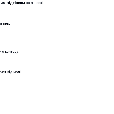
вим відтінком
на звороті.
втінь.
го кольору.
ст від молі.