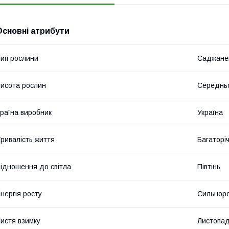
Основні атрибути
ип рослини
Саджане
исота рослин
Середнь
раїна виробник
Україна
ривалість життя
Багаторіч
ідношення до світла
Півтінь
нергія росту
Сильноро
истя взимку
Листопад