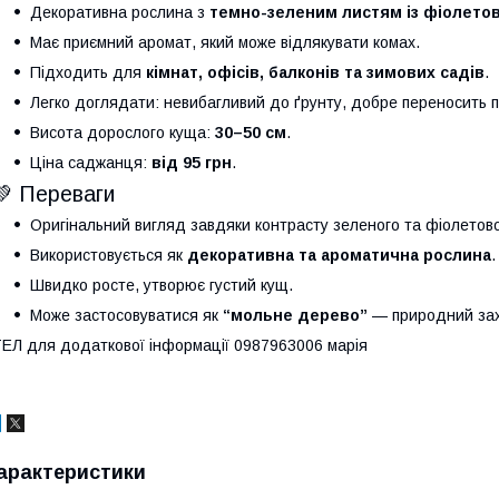
Декоративна рослина з
темно-зеленим листям із фіолето
Має приємний аромат, який може відлякувати комах.
Підходить для
кімнат, офісів, балконів та зимових садів
.
Легко доглядати: невибагливий до ґрунту, добре переносить пі
Висота дорослого куща:
30–50 см
.
Ціна саджанця:
від 95 грн
.
💚 Переваги
Оригінальний вигляд завдяки контрасту зеленого та фіолетово
Використовується як
декоративна та ароматична рослина
.
Швидко росте, утворює густий кущ.
Може застосовуватися як
“мольне дерево”
— природний захи
ЕЛ для додаткової інформації 0987963006 марія
арактеристики