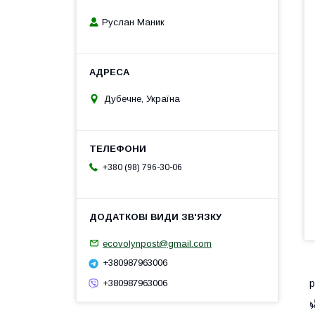
Руслан Маник
Дубечне, Україна
+380 (98) 796-30-06
ecovolynpost@gmail.com
+380987963006
+380987963006
р