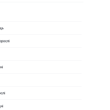
ць
орослі
ні
слі
ні