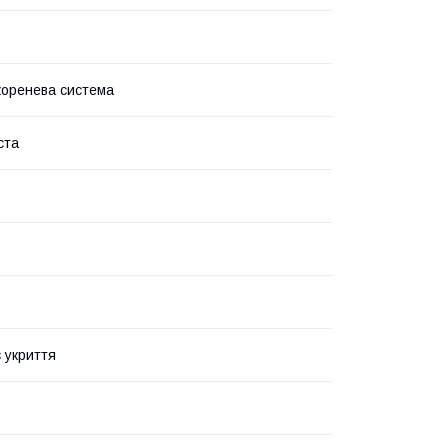
коренева система
ста
 укриття