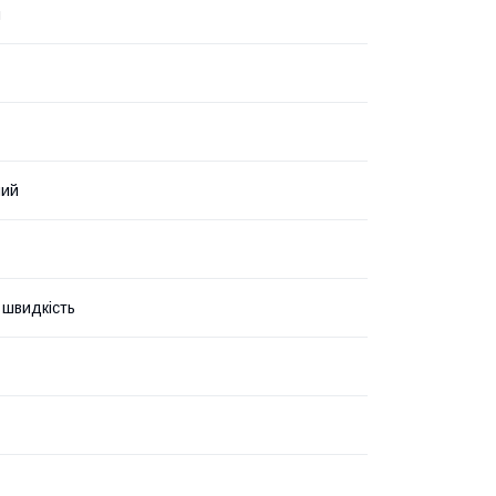
я
ний
швидкість