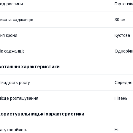
од рослини
Гортензі
исота саджанців
30 см
ип крони
Кустова
ік саджанців
Одноріч
Ботанічні характеристики
видкість росту
Середня 
ісце розташування
Півень
Користувальницькі характеристики
асухостійкість
Ні