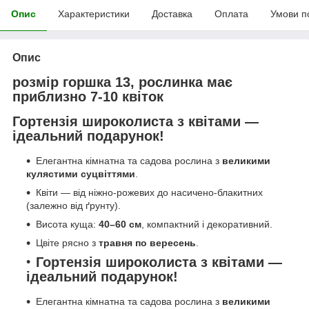
Опис
Характеристики
Доставка
Оплата
Умови п
Опис
розмір горшка 13, рослинка має
приблизно 7-10 квіток
Гортензія широколиста з квітами —
ідеальний подарунок!
Елегантна кімнатна та садова рослина з
великими
кулястими суцвіттями
.
Квіти — від ніжно-рожевих до насичено-блакитних
(залежно від ґрунту).
Висота куща:
40–60 см
, компактний і декоративний.
Цвіте рясно з
травня по вересень
.
Гортензія широколиста з квітами —
ідеальний подарунок!
Елегантна кімнатна та садова рослина з
великими