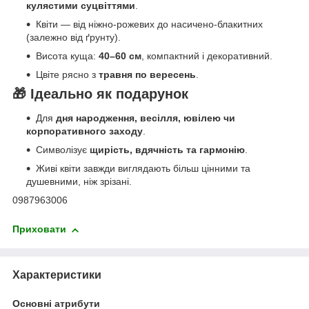
кулястими суцвіттями
.
Квіти — від ніжно-рожевих до насичено-блакитних
(залежно від ґрунту).
Висота куща:
40–60 см
, компактний і декоративний.
Цвіте рясно з
травня по вересень
.
🎁 Ідеально як подарунок
Для
дня народження, весілля, ювілею чи
корпоративного заходу
.
Символізує
щирість, вдячність та гармонію
.
Живі квіти завжди виглядають більш цінними та
душевними, ніж зрізані.
0987963006
Приховати
Характеристики
Основні атрибути