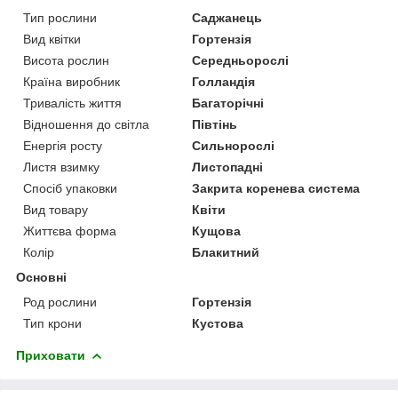
Тип рослини
Саджанець
Вид квітки
Гортензія
Висота рослин
Середньорослі
Країна виробник
Голландія
Тривалість життя
Багаторічні
Відношення до світла
Півтінь
Енергія росту
Сильнорослі
Листя взимку
Листопадні
Спосіб упаковки
Закрита коренева система
Вид товару
Квіти
Життєва форма
Кущова
Колір
Блакитний
Основні
Род рослини
Гортензія
Тип крони
Кустова
Приховати