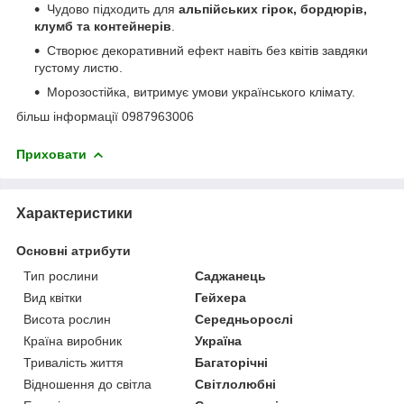
Чудово підходить для
альпійських гірок, бордюрів,
клумб та контейнерів
.
Створює декоративний ефект навіть без квітів завдяки
густому листю.
Морозостійка, витримує умови українського клімату.
більш інформації 0987963006
Приховати
Характеристики
Основні атрибути
Тип рослини
Саджанець
Вид квітки
Гейхера
Висота рослин
Середньорослі
Країна виробник
Україна
Тривалість життя
Багаторічні
Відношення до світла
Світлолюбні