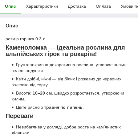
Опис
Характеристики
Доставка
Оплата
Умови п
Опис
розмір горшка 0.3 л.
Каменоломка — ідеальна рослина для
альпійських гірок та рокаріїв!
Ґрунтопокривна декоративна рослина, утворює щільні
зелені подушки.
Квіти дрібні, ніжні — від білих і рожевих до червоних
залежно від сорту.
Висота:
10–20 см
, швидко розростається, утворюючи
килим.
Цвіте рясно з
травня по липень
.
Переваги
Невибаглива у догляді, добре росте на кам’янистих
ділянках.