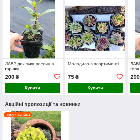
ЛАВР декілька рослин в
Молодило в асортименті
ЛАВР
горшку
горш
200
75
200
₴
₴
Купити
Купити
Акційні пропозиції та новинки
посухостійка