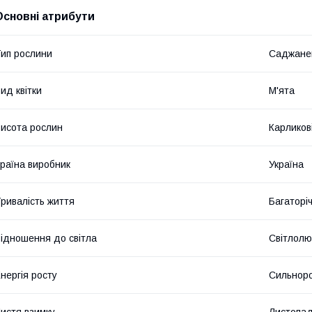
Основні атрибути
ип рослини
Саджане
ид квітки
М'ята
исота рослин
Карликові
раїна виробник
Україна
ривалість життя
Багаторіч
ідношення до світла
Світлолю
нергія росту
Сильноро