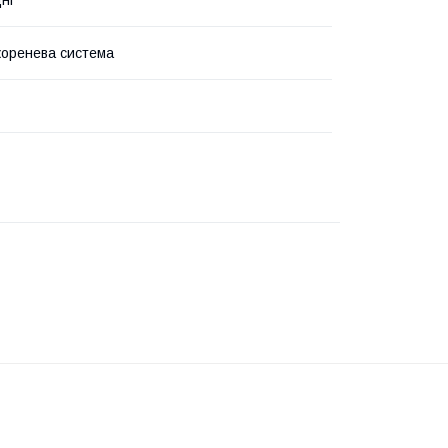
ні
коренева система