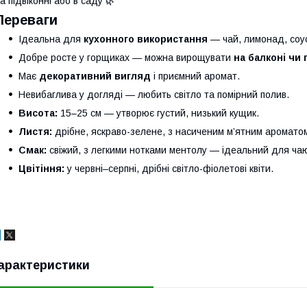
а підвіконні або в саду 🌿
Переваги
Ідеальна для
кухонного використання
— чай, лимонад, соу
Добре росте у горщиках — можна вирощувати
на балконі чи 
Має
декоративний вигляд
і приємний аромат.
Невибаглива у догляді — любить світло та помірний полив.
Висота:
15–25 см — утворює густий, низький кущик.
Листя:
дрібне, яскраво-зелене, з насиченим м’ятним аромато
Смак:
свіжий, з легкими нотками ментолу — ідеальний для чаю,
Цвітіння:
у червні–серпні, дрібні світло-фіолетові квіти.
арактеристики