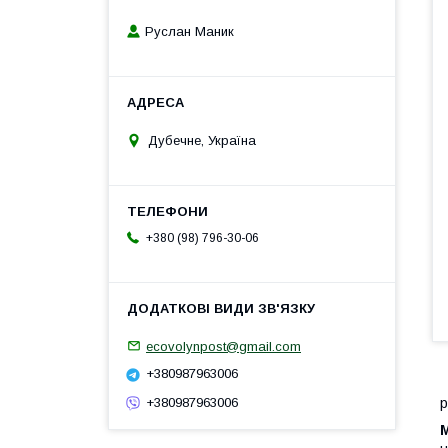
Руслан Маник
Дубечне, Україна
+380 (98) 796-30-06
ecovolynpost@gmail.com
+380987963006
+380987963006
р
М