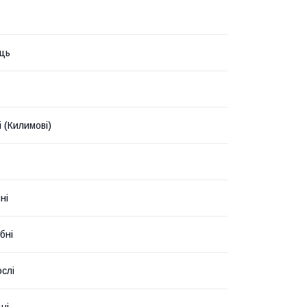
ць
 (Килимові)
ні
бні
слі