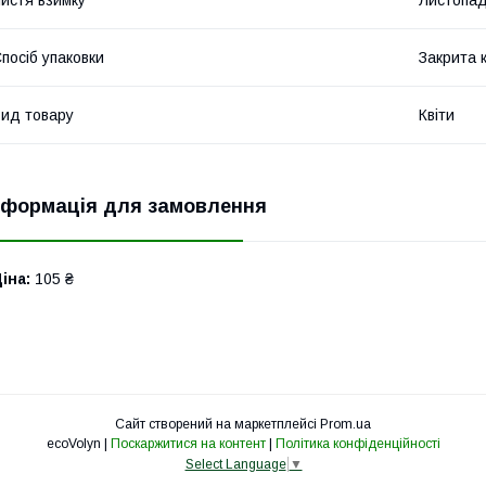
истя взимку
Листопад
посіб упаковки
Закрита 
ид товару
Квіти
нформація для замовлення
іна:
105 ₴
Сайт створений на маркетплейсі
Prom.ua
ecoVolyn |
Поскаржитися на контент
|
Політика конфіденційності
Select Language
▼