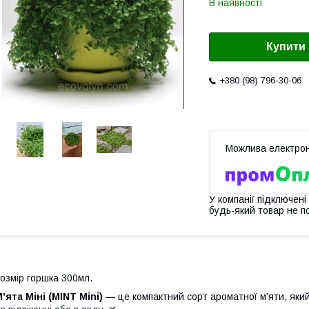
В наявності
Купити
+380 (98) 796-30-06
У компанії підключені
будь-який товар не п
озмір горшка 300мл.
’ята Міні (MINT Mini)
— це компактний сорт ароматної м’яти, яки