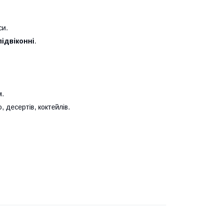
си.
підвіконні
.
м.
 десертів, коктейлів.