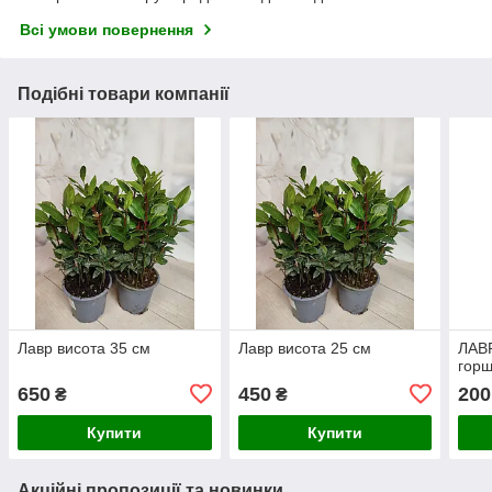
Всі умови повернення
Подібні товари компанії
Лавр висота 35 см
Лавр висота 25 см
ЛАВР
горш
650
450
200
₴
₴
Купити
Купити
Акційні пропозиції та новинки