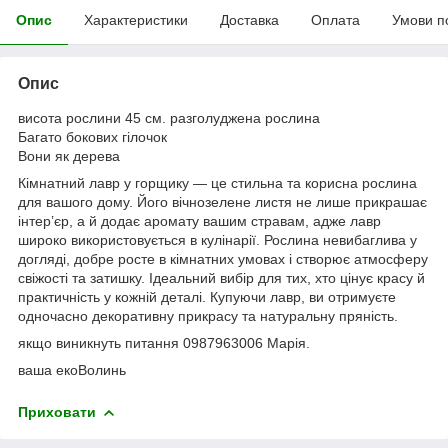
Опис
Характеристики
Доставка
Оплата
Умови п
Опис
висота рослини 45 см. разголуджена рослина
Багато бокових гілочок
Вони як дерева
Кімнатний лавр у горщику — це стильна та корисна рослина
для вашого дому. Його вічнозелене листя не лише прикрашає
інтер’єр, а й додає аромату вашим стравам, адже лавр
широко використовується в кулінарії. Рослина невибаглива у
догляді, добре росте в кімнатних умовах і створює атмосферу
свіжості та затишку. Ідеальний вибір для тих, хто цінує красу й
практичність у кожній деталі. Купуючи лавр, ви отримуєте
одночасно декоративну прикрасу та натуральну пряність.
якщо виникнуть питання 0987963006 Марія.
ваша екоВолинь
Приховати