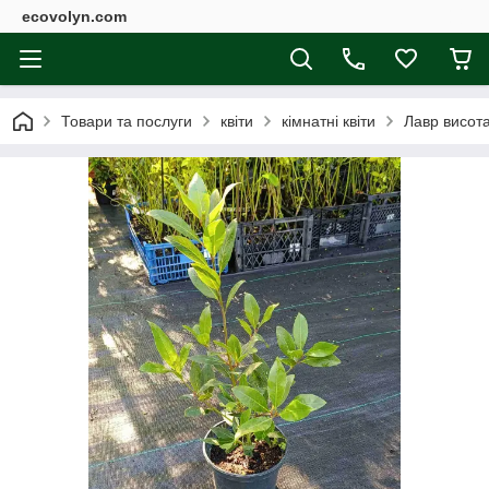
ecovolyn.com
Товари та послуги
квіти
кімнатні квіти
Лавр висот