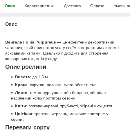
Опис
Характеристики
Доставка
Оплата
Умови п
Опис
Вейгела Foliis Purpureus
— це ефектний декоративний
чагарник, який привертає увагу своїм контрастним листям і
яскравими квітами. Ідеально підходить для створення
кольорових акцентів у саду.
Опис рослини
Висота
: до 1,5 м.
Крона
: округла, розлога, густо облистнена.
Листя
: темно-пурпурове або бордове, зберігає
насичений колір протягом сезону.
Квіти
: рожево-червоні, трубчасті, зібрані у суцвіття.
Цвітіння
: травень–червень, можливе повторне у
серпні.
Переваги сорту