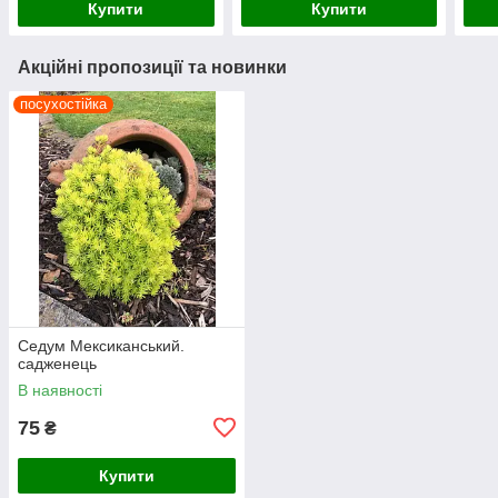
Купити
Купити
Акційні пропозиції та новинки
посухостійка
Седум Мексиканський.
садженець
В наявності
75
₴
Купити