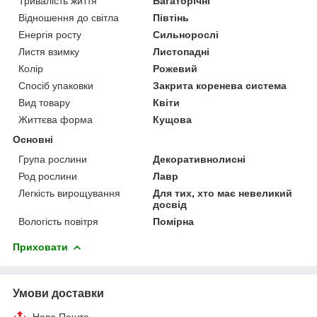
Тривалість життя
Багаторічні
Відношення до світла
Півтінь
Енергія росту
Сильнорослі
Листя взимку
Листопадні
Колір
Рожевий
Спосіб упаковки
Закрита коренева система
Вид товару
Квіти
Життєва форма
Кущова
Основні
Група рослини
Декоративнолисні
Род рослини
Лавр
Легкість вирощування
Для тих, хто має невеликий
досвід
Вологість повітря
Помірна
Приховати
Умови доставки
Нова Пошта