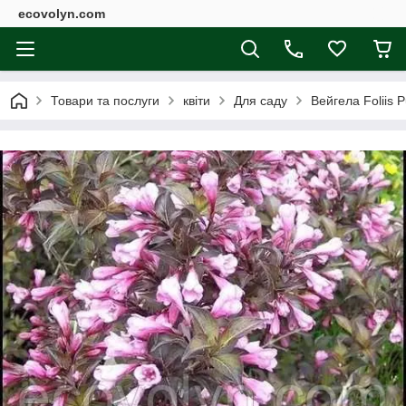
ecovolyn.com
Товари та послуги
квіти
Для саду
Вейгела Foliis 