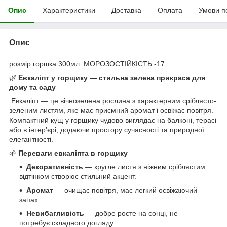
Опис
Характеристики
Доставка
Оплата
Умови п
Опис
розмір горшка 300мл. МОРОЗОСТІЙКІСТЬ -17
🌿
Евкаліпт у горщику — стильна зелена прикраса для
дому та саду
Евкаліпт — це вічнозелена рослина з характерним сріблясто-
зеленим листям, яке має приємний аромат і освіжає повітря.
Компактний кущ у горщику чудово виглядає на балконі, терасі
або в інтер’єрі, додаючи простору сучасності та природної
елегантності.
🌱
Переваги евкаліпта в горщику
Декоративність
— кругле листя з ніжним сріблястим
відтінком створює стильний акцент.
Аромат
— очищає повітря, має легкий освіжаючий
запах.
Невибагливість
— добре росте на сонці, не
потребує складного догляду.