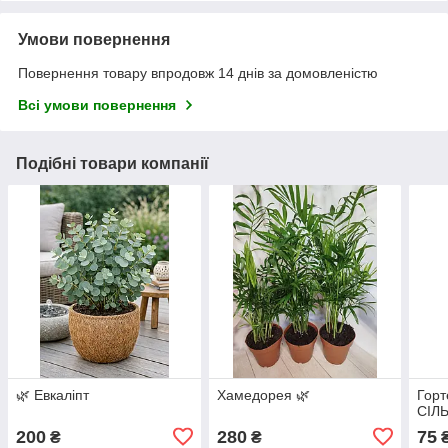
Умови повернення
Повернення товару впродовж 14 днів за домовленістю
Всі умови повернення
Подібні товари компанії
🌿 Евкаліпт
Хамедорея 🌿
Горт
СІЛ
200
280
75
₴
₴