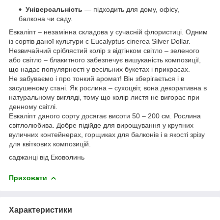
Універсальність
— підходить для дому, офісу,
балкона чи саду.
Евкаліпт – незамінна складова у сучасній флористиці. Одним
із сортів даної культури є Eucalyptus cinerea Silver Dollar.
Незвичайний сріблястий колір з відтінком світло – зеленого
або світло – блакитного забезпечує вишуканість композиції,
що надає популярності у весільних букетах і прикрасах.
Не забуваємо і про тонкий аромат! Він зберігається і в
засушеному стані. Як рослина – сухоцвіт, вона декоративна в
натуральному вигляді, тому що колір листя не вигорає при
денному світлі.
Евкаліпт даного сорту досягає висоти 50 – 200 см. Рослина
світлолюбива. Добре підійде для вирощування у крупних
вуличних контейнерах, горщиках для балконів і в якості зрізу
для квіткових композицій.
саджанці від Ековолинь
Приховати
Характеристики