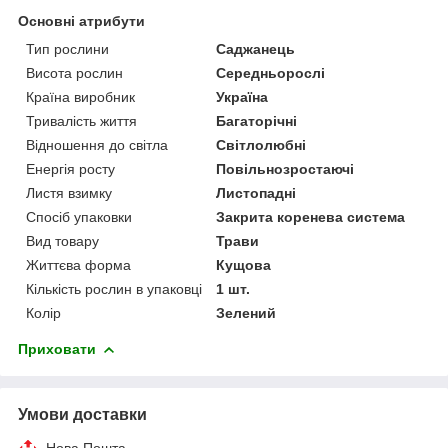
Основні атрибути
Тип рослини
Саджанець
Висота рослин
Середньорослі
Країна виробник
Україна
Тривалість життя
Багаторічні
Відношення до світла
Світлолюбні
Енергія росту
Повільнозростаючі
Листя взимку
Листопадні
Спосіб упаковки
Закрита коренева система
Вид товару
Трави
Життєва форма
Кущова
Кількість рослин в упаковці
1 шт.
Колір
Зелений
Приховати
Умови доставки
Нова Пошта